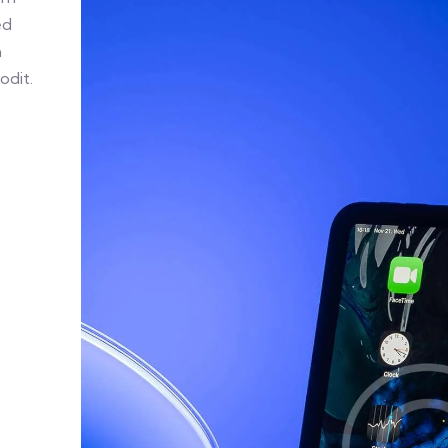
ed
m
odit.