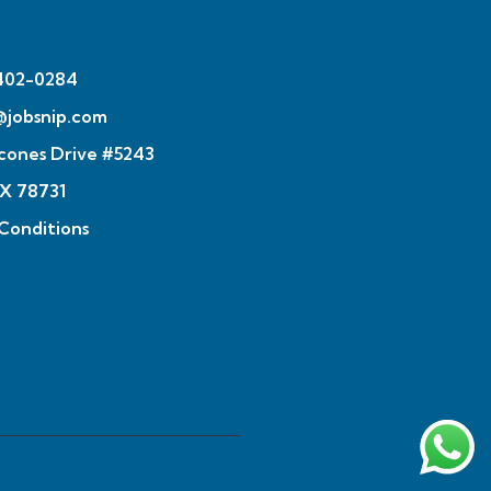
 402-0284
@jobsnip.com
cones Drive #5243
TX 78731
Conditions