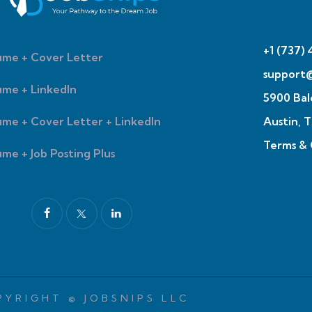
+1 (737)
ume + Cover Letter
support
me + LinkedIn
5900 Bal
me + Cover Letter + LinkedIn
Austin, 
Terms & 
me + Job Posting Plus
YRIGHT © JOBSNIPS LLC