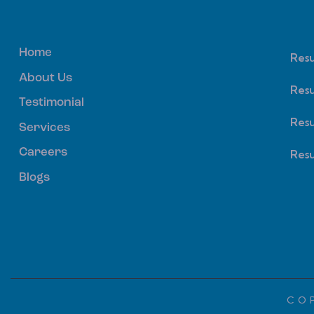
Home
Res
About Us
Resu
Testimonial
Resu
Services
Careers
Resu
Blogs
COP