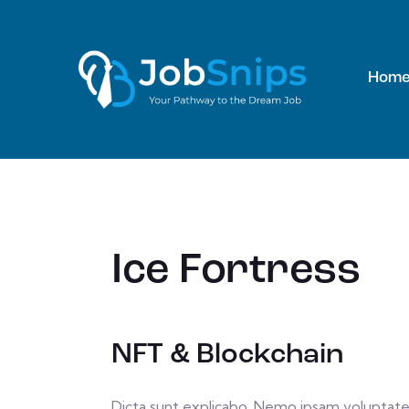
Hom
Hom
Ice Fortress
NFT & Blockchain
Dicta sunt explicabo. Nemo ipsam volupta