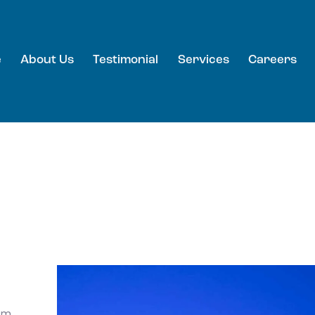
e
About Us
Testimonial
Services
Careers
e
About Us
Testimonial
Services
Careers
tem