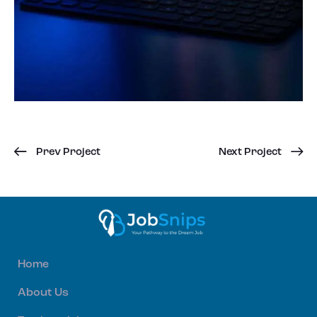
Prev Project
Next Project
Home
About Us