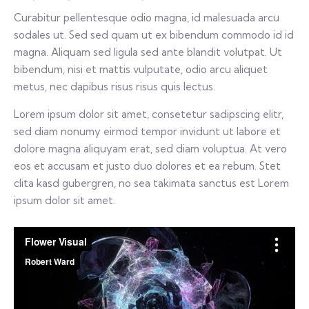
Curabitur pellentesque odio magna, id malesuada arcu
sodales ut. Sed sed quam ut ex bibendum commodo id id
magna. Aliquam sed ligula sed ante blandit volutpat. Ut
bibendum, nisi et mattis vulputate, odio arcu aliquet
metus, nec dapibus risus risus quis lectus.
Lorem ipsum dolor sit amet, consetetur sadipscing elitr,
sed diam nonumy eirmod tempor invidunt ut labore et
dolore magna aliquyam erat, sed diam voluptua. At vero
eos et accusam et justo duo dolores et ea rebum. Stet
clita kasd gubergren, no sea takimata sanctus est Lorem
ipsum dolor sit amet.