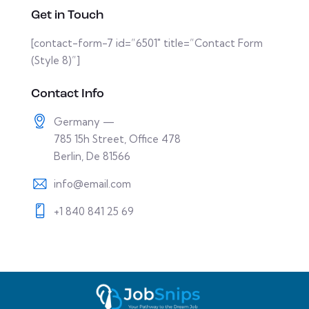
Get in Touch
[contact-form-7 id=”6501″ title=”Contact Form
(Style 8)”]
Contact Info
Germany —
785 15h Street, Office 478
Berlin, De 81566
info@email.com
+1 840 841 25 69