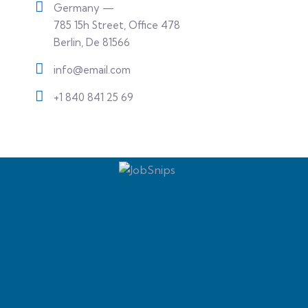
Germany —
785 15h Street, Office 478
Berlin, De 81566
info@email.com
+1 840 841 25 69